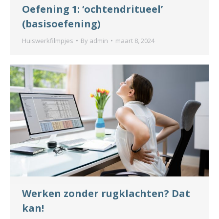
Oefening 1: ‘ochtendritueel’
(basisoefening)
Huiswerkfilmpjes
By
admin
maart 8, 2024
Werken zonder rugklachten? Dat
kan!