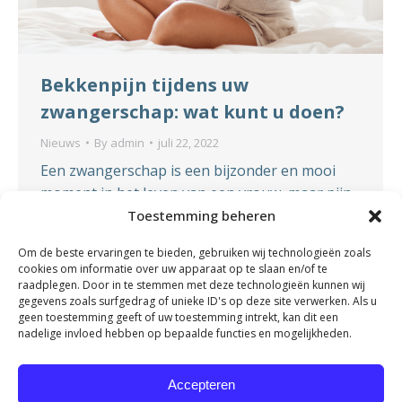
Bekkenpijn tijdens uw
zwangerschap: wat kunt u doen?
Nieuws
By
admin
juli 22, 2022
Een zwangerschap is een bijzonder en mooi
moment in het leven van een vrouw, maar pijn
in het bekken is een veel voorkomend
Toestemming beheren
verschijnsel tijdens de zwangerschap. Wat kunt
Om de beste ervaringen te bieden, gebruiken wij technologieën zoals
u doen om bekkenklachten te verminderen?
cookies om informatie over uw apparaat op te slaan en/of te
Onze bekken(bodem)specialist vertelt hier
raadplegen. Door in te stemmen met deze technologieën kunnen wij
gegevens zoals surfgedrag of unieke ID's op deze site verwerken. Als u
meer over. Wanneer krijgt u last van lage
geen toestemming geeft of uw toestemming intrekt, kan dit een
rugpijn en bekkenklachten tijdens uw
nadelige invloed hebben op bepaalde functies en mogelijkheden.
zwangerschap? Tijdens de…
Accepteren