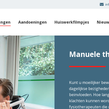
in
ingen
Aandoeningen
Huiswerkfilmpjes
Nieuw
Manuele t
Kunt u moeilijker bew
dagelijkse bezigheden
beïnvloeden. Hoe lang
klachten kunnen word
fysiotherapeuten die 