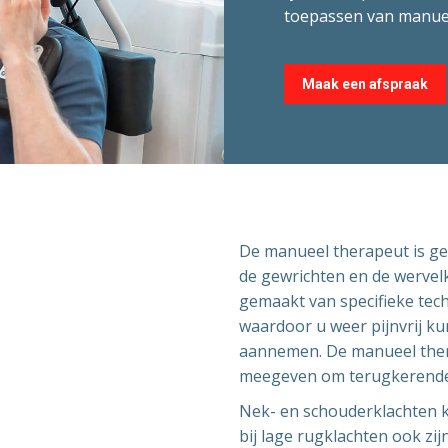
toepassen van manuel
Maak een afspraak
De manueel therapeut is ge
de gewrichten en de wervel
gemaakt van specifieke tec
waardoor u weer pijnvrij k
aannemen. De manueel thera
meegeven om terugkerende
Nek- en schouderklachten k
bij lage rugklachten ook zij