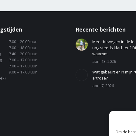
gstijden
Recente berichten
7.00 – 20.00 uur
Meer bewegen in de le
7.00 – 18.00 uur
nog steeds klachten? Dit
g
7.40 – 20.00 uur
waarom
g
7.00 – 17.00 uur
april 13, 2026
7.00 – 17.00 uur
9.00 – 17.00 uur
Wat gebeurt er in mijn r
ek)
artrose?
april 7, 2026
Om de beste