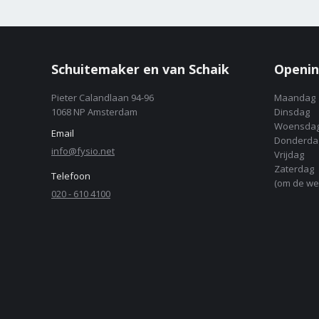
Schuitemaker en van Schaik
Openin
Pieter Calandlaan 94-96
Maandag
1068 NP Amsterdam
Dinsdag
Woensda
Email
Donderda
info@fysio.net
Vrijdag
Zaterdag
Telefoon
(om de we
020 - 610 4100