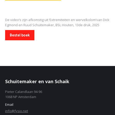
De video’s zijn afkomstig uit
‘Extremiteiten en wervelkolom’
van Dick
Egmond en Ruud Schuitemaker, BSL Houten, 13de druk, 2025
Bestel boek
Schuitemaker en van Schaik
Pieter Calandlaan 94-96
1068 NP Amsterdam
Email
info@fysio.net