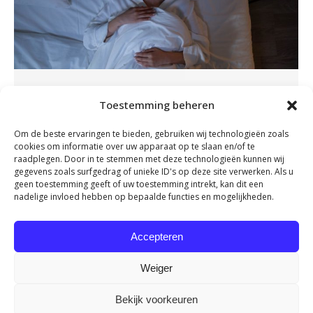
De beste slaaphouding voor je rug
Toestemming beheren
en nek
Om de beste ervaringen te bieden, gebruiken wij technologieën zoals
Nieuws
By
admin
november 16, 2023
cookies om informatie over uw apparaat op te slaan en/of te
Nu veel mensen zo veel mogelijk vanuit huis
raadplegen. Door in te stemmen met deze technologieën kunnen wij
gegevens zoals surfgedrag of unieke ID's op deze site verwerken. Als u
werken, wordt er veel aandacht besteed aan de
geen toestemming geeft of uw toestemming intrekt, kan dit een
juiste werkhouding. Maar sta jij er wel eens bij
nadelige invloed hebben op bepaalde functies en mogelijkheden.
stil dat je gemiddeld ongeveer net zo lang
achter je bureau zit als dat je in je bed ligt? Tijd
Accepteren
om eens stil te staan bij je slaaphouding. Want
een…
Weiger
Bekijk voorkeuren