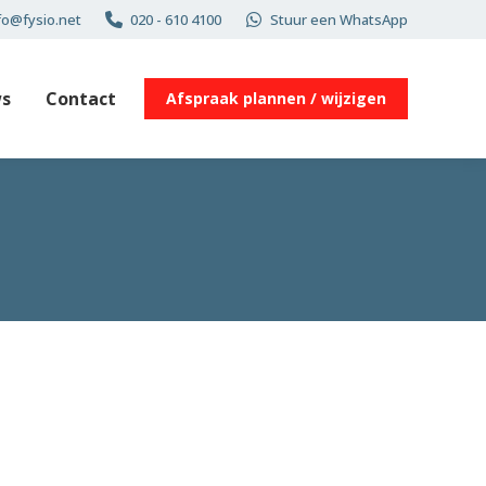
fo@fysio.net
020 - 610 4100
Stuur een WhatsApp
s
Contact
Afspraak plannen / wijzigen