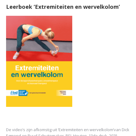
Leerboek ‘Extremiteiten en wervelkolom’
De video’s zijn afkomstig uit
‘Extremiteiten en wervelkolom’
van Dick
Egmond en Ruud Schuitemaker, BSL Houten, 13de druk, 2025