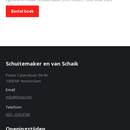
Bestel boek
Schuitemaker en van Schaik
Pieter Calandlaan 94-96
1068 NP Amsterdam
Email
info@fysio.net
Telefoon
020 - 610 4100
Openingstijden