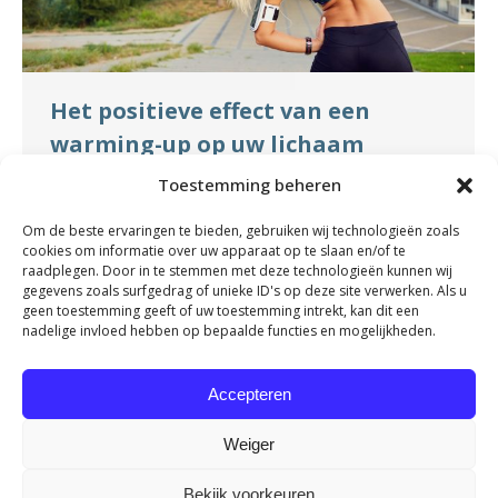
Het positieve effect van een
warming-up op uw lichaam
Nieuws
By
fydeevitae
februari 8, 2024
Toestemming beheren
Hoeveel tijd neemt u voor uw workout of
Om de beste ervaringen te bieden, gebruiken wij technologieën zoals
training? Tegenwoordig zijn we vaak gehaast
cookies om informatie over uw apparaat op te slaan en/of te
en lijken we nergens meer echt de tijd voor te
raadplegen. Door in te stemmen met deze technologieën kunnen wij
gegevens zoals surfgedrag of unieke ID's op deze site verwerken. Als u
nemen. Terwijl u eet, bent u misschien bezig op
geen toestemming geeft of uw toestemming intrekt, kan dit een
uw laptop; tijdens het opvouwen van de was
nadelige invloed hebben op bepaalde functies en mogelijkheden.
bent u aan het bellen en soms stuurt u zelfs e-
mails vanaf uw telefoon…
Accepteren
Weiger
Bekijk voorkeuren