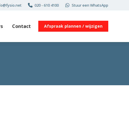
fo@fysio.net
020 - 610 4100
Stuur een WhatsApp
s
Contact
Afspraak plannen / wijzigen