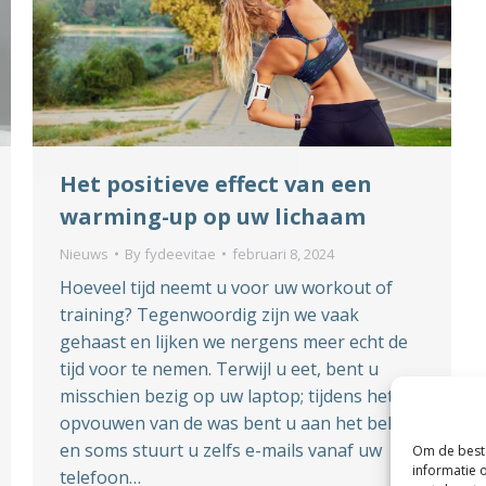
Het positieve effect van een
warming-up op uw lichaam
Nieuws
By
fydeevitae
februari 8, 2024
Hoeveel tijd neemt u voor uw workout of
training? Tegenwoordig zijn we vaak
gehaast en lijken we nergens meer echt de
tijd voor te nemen. Terwijl u eet, bent u
misschien bezig op uw laptop; tijdens het
opvouwen van de was bent u aan het bellen
en soms stuurt u zelfs e-mails vanaf uw
Om de beste
informatie 
telefoon…