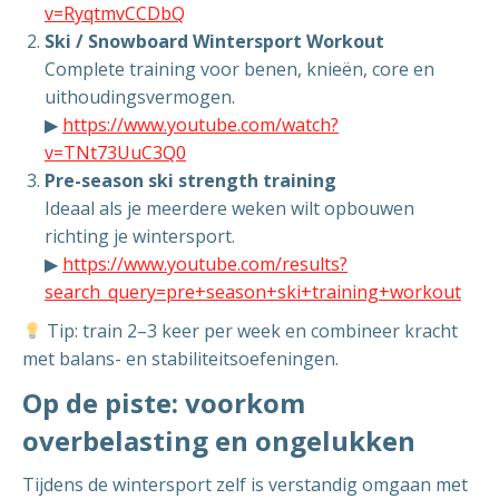
v=RyqtmvCCDbQ
Ski / Snowboard Wintersport Workout
Complete training voor benen, knieën, core en
uithoudingsvermogen.
▶
https://www.youtube.com/watch?
v=TNt73UuC3Q0
Pre-season ski strength training
Ideaal als je meerdere weken wilt opbouwen
richting je wintersport.
▶
https://www.youtube.com/results?
search_query=pre+season+ski+training+workout
Tip: train 2–3 keer per week en combineer kracht
met balans- en stabiliteitsoefeningen.
Op de piste: voorkom
overbelasting en ongelukken
Tijdens de wintersport zelf is verstandig omgaan met