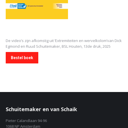
De video’s zijn afkomstig uit
‘Extremiteiten en wervelkolom’
van Dick
Egmond en Ruud Schuitemaker, BSL Houten, 13de druk, 2025
Bestel boek
Schuitemaker en van Schaik
Pieter Calandlaan 94-96
1068 NP Amsterdam