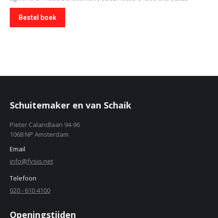
Bestel boek
Schuitemaker en van Schaik
Pieter Calandlaan 94-96
1068 NP Amsterdam
Email
info@fysio.net
Telefoon
020 - 610 4100
Openingstijden