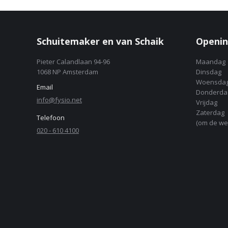
Schuitemaker en van Schaik
Openin
Pieter Calandlaan 94-96
Maandag
1068 NP Amsterdam
Dinsdag
Woensda
Email
Donderda
info@fysio.net
Vrijdag
Zaterdag
Telefoon
(om de we
020 - 610 4100