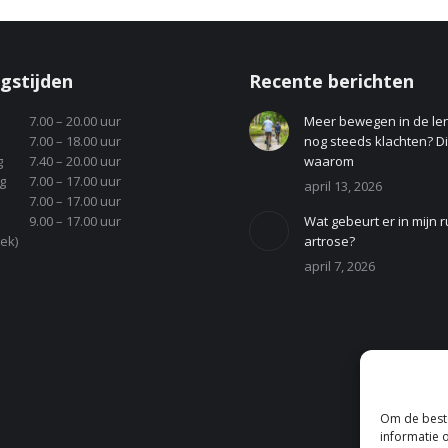
gstijden
Recente berichten
7.00 – 20.00 uur
Meer bewegen in de le
7.00 – 18.00 uur
nog steeds klachten? Dit
g
7.40 – 20.00 uur
waarom
g
7.00 – 17.00 uur
april 13, 2026
7.00 – 17.00 uur
9.00 – 17.00 uur
Wat gebeurt er in mijn r
ek)
artrose?
april 7, 2026
Om de beste
informatie 