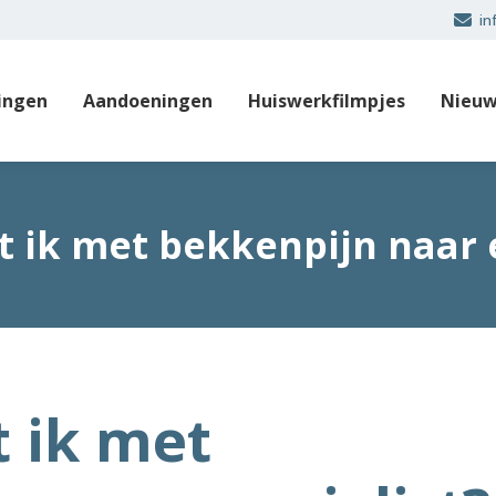
in
ingen
Aandoeningen
Huiswerkfilmpjes
Nieuw
ik met bekkenpijn naar e
 ik met