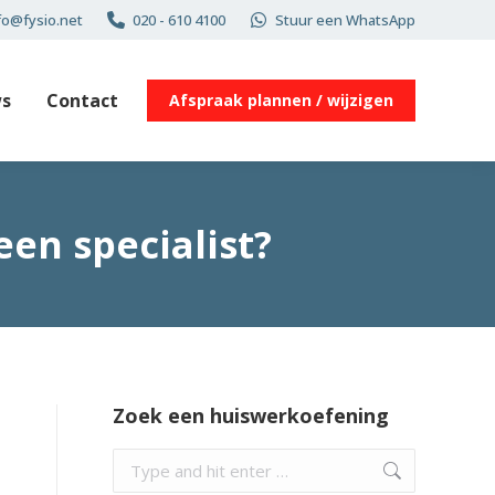
fo@fysio.net
020 - 610 4100
Stuur een WhatsApp
s
Contact
Afspraak plannen / wijzigen
en specialist?
Zoek een huiswerkoefening
Search: