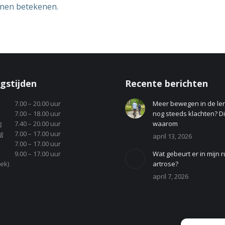
nnen betekenen.
gstijden
Recente berichten
7.00 – 20.00 uur
Meer bewegen in de le
7.00 – 18.00 uur
nog steeds klachten? Dit
g
7.40 – 20.00 uur
waarom
g
7.00 – 17.00 uur
april 13, 2026
7.00 – 17.00 uur
9.00 – 17.00 uur
Wat gebeurt er in mijn r
ek)
artrose?
april 7, 2026