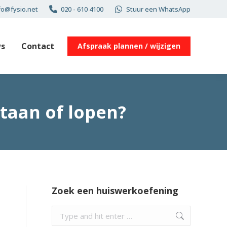
fo@fysio.net
020 - 610 4100
Stuur een WhatsApp
s
Contact
Afspraak plannen / wijzigen
taan of lopen?
Zoek een huiswerkoefening
Search: