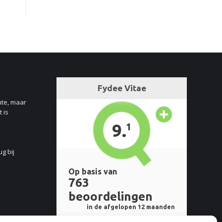
nte, maar
 is
ug bij