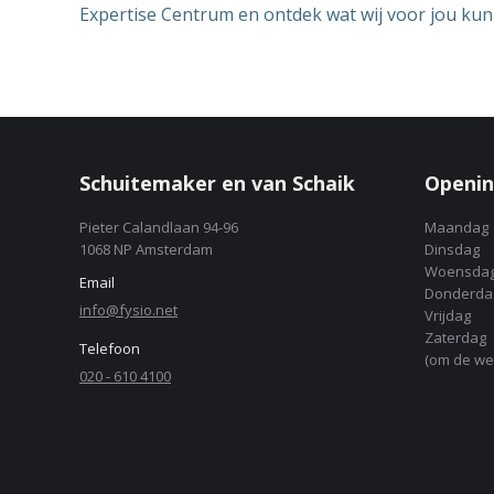
Expertise Centrum en ontdek wat wij voor jou ku
Schuitemaker en van Schaik
Openin
Pieter Calandlaan 94-96
Maandag
1068 NP Amsterdam
Dinsdag
Woensda
Email
Donderda
info@fysio.net
Vrijdag
Zaterdag
Telefoon
(om de we
020 - 610 4100