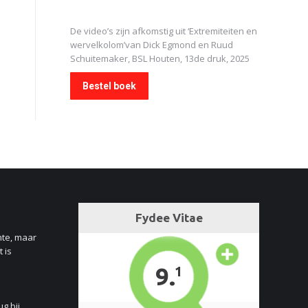
De video’s zijn afkomstig uit
‘Extremiteiten en
wervelkolom’
van Dick Egmond en Ruud
Schuitemaker, BSL Houten, 13de druk, 2025
Bestel boek
nte, maar
 is
ug bij