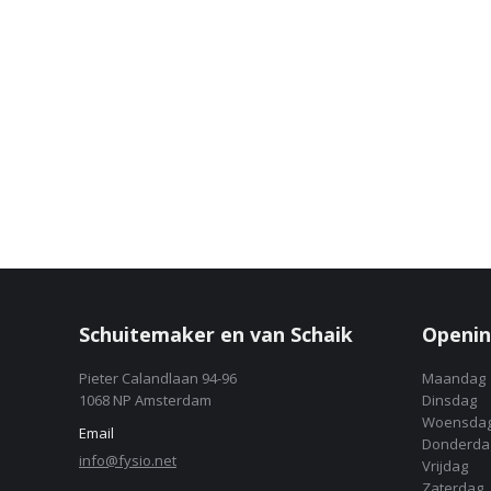
Schuitemaker en van Schaik
Openin
Pieter Calandlaan 94-96
Maandag
1068 NP Amsterdam
Dinsdag
Woensda
Email
Donderda
info@fysio.net
Vrijdag
Zaterdag