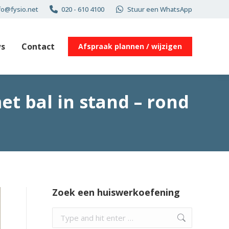
fo@fysio.net
020 - 610 4100
Stuur een WhatsApp
s
Contact
Afspraak plannen / wijzigen
t bal in stand – rond
Zoek een huiswerkoefening
Search: