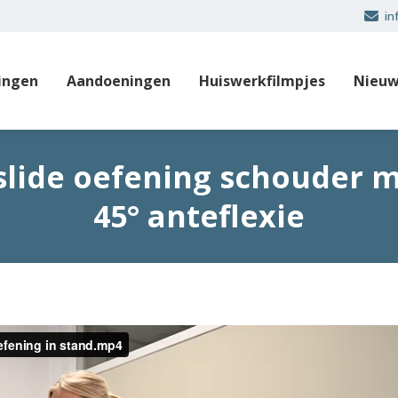
in
ingen
Aandoeningen
Huiswerkfilmpjes
Nieuw
slide oefening schouder me
45° anteflexie