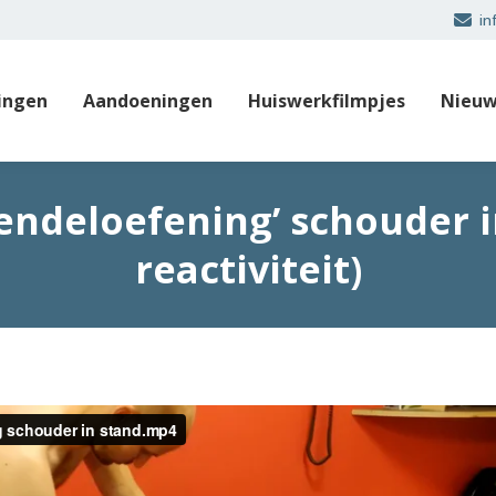
in
ingen
Aandoeningen
Huiswerkfilmpjes
Nieuw
endeloefening’ schouder i
reactiviteit)