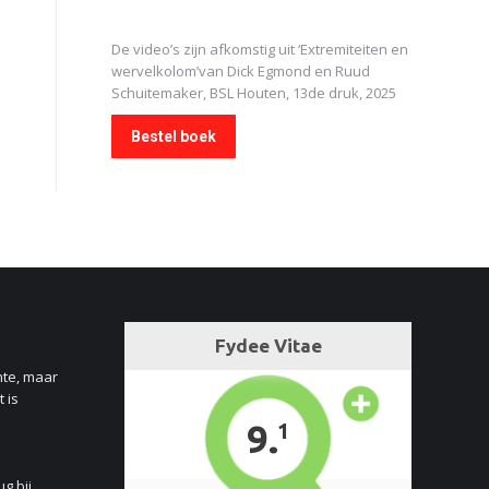
De video’s zijn afkomstig uit
‘Extremiteiten en
wervelkolom’
van Dick Egmond en Ruud
Schuitemaker, BSL Houten, 13de druk, 2025
Bestel boek
nte, maar
 is
ug bij