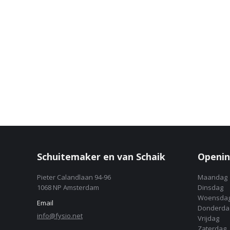
Schuitemaker en van Schaik
Openin
Pieter Calandlaan 94-96
Maandag
1068 NP Amsterdam
Dinsdag
Woensda
Email
Donderda
info@fysio.net
Vrijdag
Zaterdag