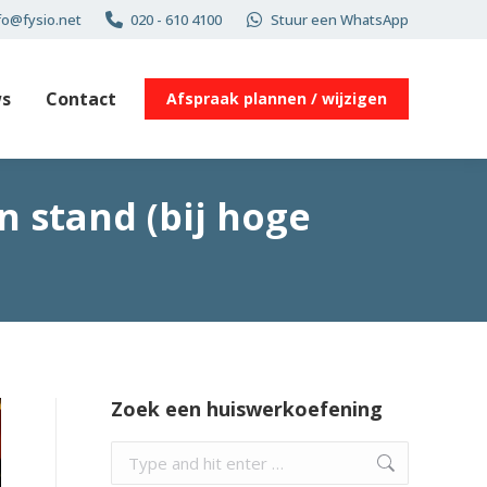
fo@fysio.net
020 - 610 4100
Stuur een WhatsApp
s
Contact
Afspraak plannen / wijzigen
n stand (bij hoge
Zoek een huiswerkoefening
Search: