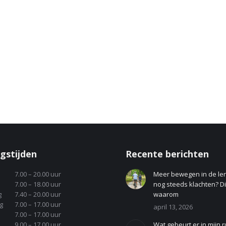
gstijden
Recente berichten
7.00 – 20.00 uur
Meer bewegen in de le
7.00 – 18.00 uur
nog steeds klachten? Dit
g
7.40 – 20.00 uur
waarom
g
7.00 – 17.00 uur
april 13, 2026
7.00 – 17.00 uur
9.00 – 17.00 uur
Wat gebeurt er in mijn r