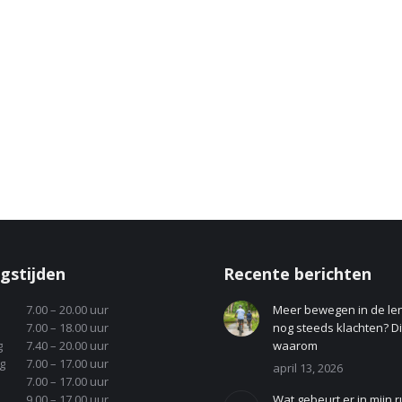
gstijden
Recente berichten
7.00 – 20.00 uur
Meer bewegen in de le
7.00 – 18.00 uur
nog steeds klachten? Dit
g
7.40 – 20.00 uur
waarom
g
7.00 – 17.00 uur
april 13, 2026
7.00 – 17.00 uur
9.00 – 17.00 uur
Wat gebeurt er in mijn r