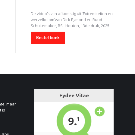
De video’s zijn afkomstig uit
‘Extremiteiten en
wervelkolom’
van Dick Egmond en Ruud
Schuitemaker, BSL Houten, 13de druk, 2025
Bestel boek
nte, maar
 is
ug bij