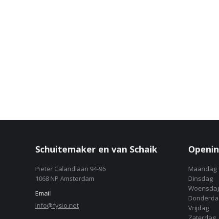
Schuitemaker en van Schaik
Openin
Pieter Calandlaan 94-96
Maandag
1068 NP Amsterdam
Dinsdag
Woensda
Email
Donderda
info@fysio.net
Vrijdag
Zaterdag