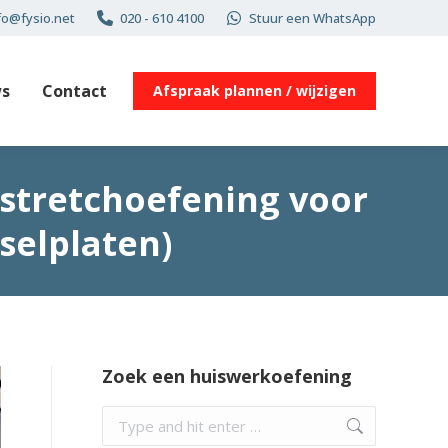
fo@fysio.net
020 - 610 4100
Stuur een WhatsApp
s
Contact
Afspraak plannen / wijzigen
 stretchoefening voor
selplaten)
Zoek een huiswerkoefening
Search: