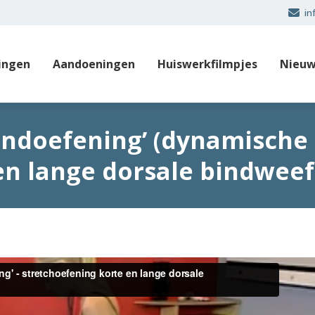
in
ingen
Aandoeningen
Huiswerkfilmpjes
Nieuw
andoefening’ (dynamische
en lange dorsale bindweef